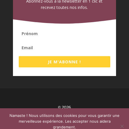
Abonnez-vous à la newsletter en 1 clic et
recevez toutes nos infos.
JE M'ABONNE !
© 2026
Namaste ! Nous utilisons des cookies pour vous garantir une
Le Yoga de Gigi |
Mentions légales
|
Politique de
merveilleuse expérience. Les accepter nous aidera
grandement.
confidentialité
|
Plan du site
|
Contact
|
Site propulsé par